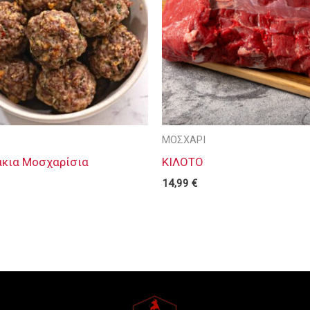
ΜΟΣΧΑΡΙ
κια Μοσχαρίσια
ΚΙΛΟΤΟ
14,99
€